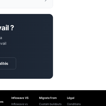
ail ?
la
vail
lités
Inflowave VS
Migrate from
Légal
ces
Inflowave vs
Custom buildouts
Conditions