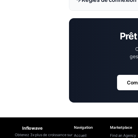
Prêt
C
ges
Comm
Navigation
Marketplace
Inflowave
Obtenez 3x plus de croissance sur
Accueil
Find an Agency