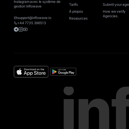
Instagram avec le système de
Tarifs
Submit your ag
gestion Inflowave
À propos
How we verify
Agencies
support@inflowave.io
Ressources
+44 7735 396513
Telegram
Instagram
YouTube
in