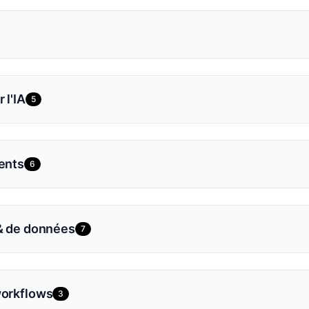
 l'IA
5
ments
6
 & de données
7
workflows
3