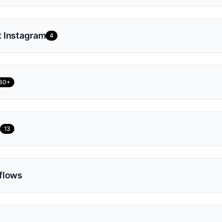
 Instagram
4
30+
13
flows