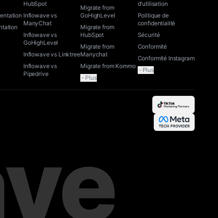
HubSpot
d'utilisation
Migrate from
ntation
Inflowave vs
GoHighLevel
Politique de
ManyChat
confidentialité
tation
Migrate from
Inflowave vs
HubSpot
Sécurité
GoHighLevel
Migrate from
Conformité
Inflowave vs Linktree
Manychat
Conformité Instagram
Inflowave vs
Migrate from Kommo
Plus
Pipedrive
Plus
ave