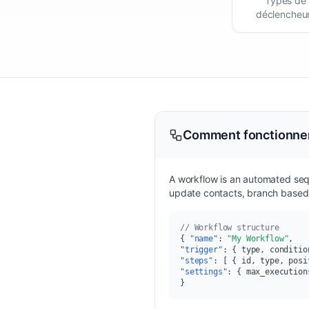
Types de
déclencheu
Comment fonctionnen
A workflow is an automated seq
update contacts, branch based o
// Workflow structure
{
"name"
:
"My Workflow"
,
"trigger"
:
{ type, conditio
"steps"
:
[ { id, type, posi
"settings"
:
{ max_execution
}