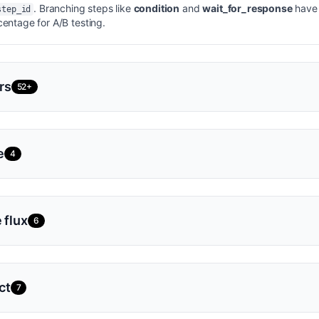
. Branching steps like
condition
and
wait_for_response
have 
step_id
centage for A/B testing.
rs
52+
e
4
 flux
6
ct
7