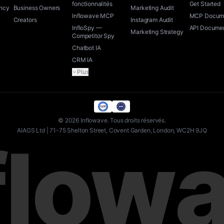
fonctionnalités
Get Started
ency
Business Owners
Marketing Audit
Inflowave MCP
MCP Docume
Creators
Instagram Audit
InfloSpy —
API Documen
Marketing Strategy
Competitor Spy
Chatbot IA
CRM IA
Plus
©
2026
Inflowave.
Tous droits réservés.
AIAGS Ltd | 71-75 Shelton Street, Covent Garden, London, WC2H 9JQ
flow