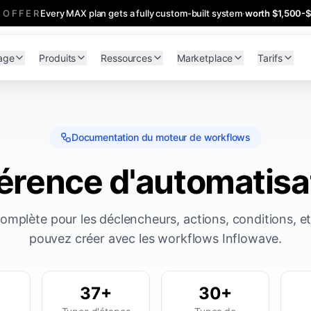
 OFFER
Every MAX plan gets a fully custom-built system
·
worth $1,500-
age
Produits
Ressources
Marketplace
Tarifs
Documentation du moteur de workflows
érence d'automatisa
mplète pour les déclencheurs, actions, conditions, et
pouvez créer avec les workflows Inflowave.
37+
30+