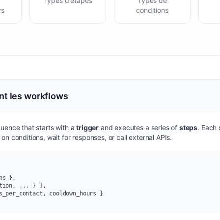
Types d'étapes
Types de
rs
conditions
t les workflows
uence that starts with a
trigger
and executes a series of
steps
. Each
n conditions, wait for responses, or call external APIs.
ns }
,
tion, ... } ]
,
s_per_contact, cooldown_hours }